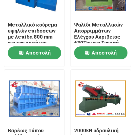
περιοδεία στο εργοστάσιο
Μεταλλικό κούρεμα
Ψαλίδι Μεταλλικών
υψηλών επιδόσεων
Απορριμμάτων
Έλεγχος ποιότητας
με λεπίδα 800 mm
Ελέγχου Ακριβείας
για την κοπή και
630Τον για Συνεπή
ανακύκλωση
Παραγωγή και
Αποστολή
Αποστολή
απορριμμάτων
Αποτελεσματικότητα
Επικοινωνήστε μαζί μας
χάλυβα
Κατάντη
ερώτησης
ερώτησης
Ειδήσεις
Υποθέσεις
Ζητήστε μια προσφορά
Βαρέως τύπου
2000kN υδραυλική
Βιομηχανική μηχανή πρεσών