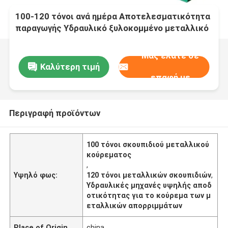
100-120 τόνοι ανά ημέρα Αποτελεσματικότητα
παραγωγής Υδραυλικό ξυλοκομμένο μεταλλικό
δέρμα με ταχύτητα κοπής 3-4 φορές ανά λεπτό
Μας ελάτε σε
Καλύτερη τιμή
επαφή με
Περιγραφή προϊόντων
100 τόνοι σκουπιδιού μεταλλικού
κούρεματος
,
Υψηλό φως:
120 τόνοι μεταλλικών σκουπιδιών
,
Υδραυλικές μηχανές υψηλής αποδ
οτικότητας για το κούρεμα των μ
εταλλικών απορριμμάτων
Place of Origin
china