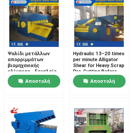
Ψαλίδι μετάλλων
Hydraulic 13–20 times
απορριμμάτων
per minute Alligator
βιομηχανικής
Shear for Heavy Scrap
κλίμακας - Εργαλείο
Pre-Cutting Before
υψηλής απόδοσης για
Baling and Furnace
Αποστολή
Αποστολή
την επεξεργασία
Feeding
μετάλλων
Σπίτι
ερώτησης
ερώτησης
απορριμμάτων
Προϊόντα
Σχετικά με εμάς