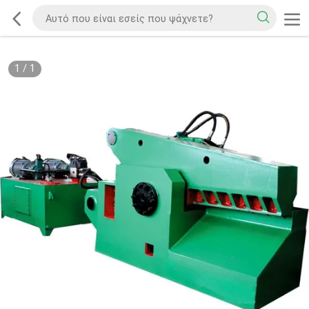
1
/
1