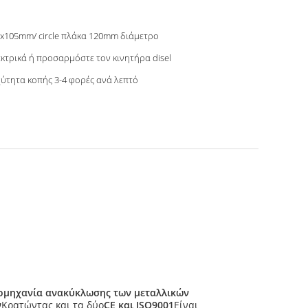
x105mm/ circle πλάκα 120mm διάμετρο
κτρικά ή προσαρμόστε τον κινητήρα disel
ύτητα κοπής 3-4 φορές ανά λεπτό
ομηχανία ανακύκλωσης των μεταλλικών
ν
Κρατώντας και τα δύο
CE και ISO9001
Είναι