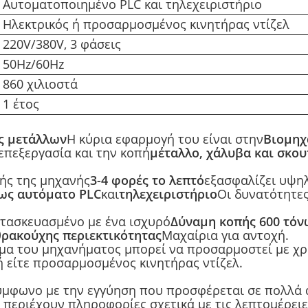
Αυτοματοποιημένο PLC και τηλεχειριστήριο
Ηλεκτρικός ή προσαρμοσμένος κινητήρας ντίζελ
220V/380V, 3 φάσεις
50Hz/60Hz
860 χιλιοστά
1 έτος
ς μετάλλων
Η κύρια εφαρμογή του είναι στην
Βιομηχ
 επεξεργασία και την κοπή
μέταλλο, χάλυβα και σκου
ής της μηχανής
3-4 φορές το λεπτό
εξασφαλίζει υψη
ως αυτόματο PLC
και
τηλεχειριστήριο
Οι δυνατότητες
ατασκευασμένο με ένα ισχυρό
Δύναμη κοπής 600 τόν
ρακούχης περιεκτικότητας
Μαχαίρια για αντοχή.
μα του μηχανήματος μπορεί να προσαρμοστεί με χρ
κή είτε προσαρμοσμένος κινητήρας ντίζελ.
σύμφωνο με την εγγύηση που προσφέρεται σε πολλά 
ν περιέχουν πληροφορίες σχετικά με τις λεπτομέρει