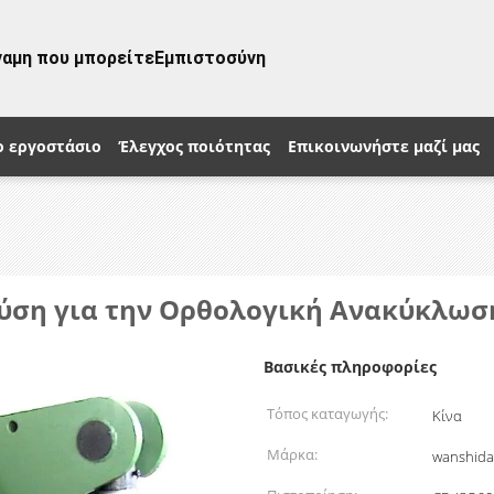
ναμη που μπορείτε
Εμπιστοσύνη
ο εργοστάσιο
Έλεγχος ποιότητας
Επικοινωνήστε μαζί μας
 Λύση για την Ορθολογική Ανακύκλω
Βασικές πληροφορίες
Τόπος καταγωγής:
Κίνα
Μάρκα:
wanshida 