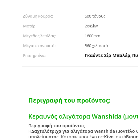
Δύναμη κουράς:
600 τόνους
Μοτέρ:
2x45kw
Μέγεθος λεπίδας:
1600mm
Μέγιστο ανοικτό:
860 χιλιοστά
Γκαόντε Σίρ Μπαλέρ
Πυ
Επισημαίνω:
,
Περιγραφή του προϊόντος:
Κεραυνός αλιγάτορα Wanshida (μοντ
Περιγραφή του προϊόντος
Η
Δαχτυλότριχα για αλιγάτορα Wanshida (μοντέλο 
υπολείμματος
. Κατασκευασμένο σε:
Κίνα
, αυτό
Βιομ