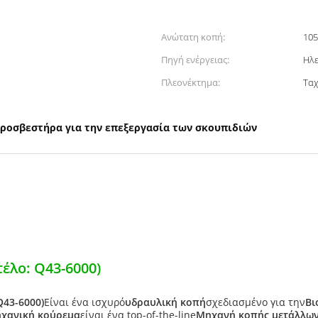
Ανώτατη κοπή:
105
Πηγή ενέργειας:
Ηλε
Πλεονέκτημα:
Ταχ
ροσβεστήρα για την επεξεργασία των σκουπιδιών
έλο: Q43-6000)
Q43-6000)
Είναι ένα ισχυρό
υδραυλική κοπή
σχεδιασμένο για την
Βι
ηχανική κούρεμα
είναι ένα top-of-the-line
Μηχανή κοπής μετάλλω