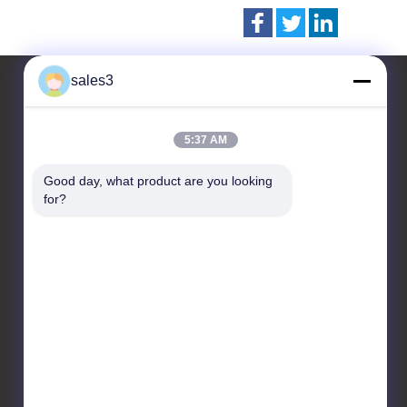
sales3
5:37 AM
επαφή
Good day, what product are you looking 
JIANGSU WANSHIDA
for?
HYDRAULIC MACHINERY CO.,
LTD
No. 9 Longyun Rd,
ZhouzhuangTown, Jiangyin,
Jiangsu
86-510-86221271
sales@tongyongyeya.com