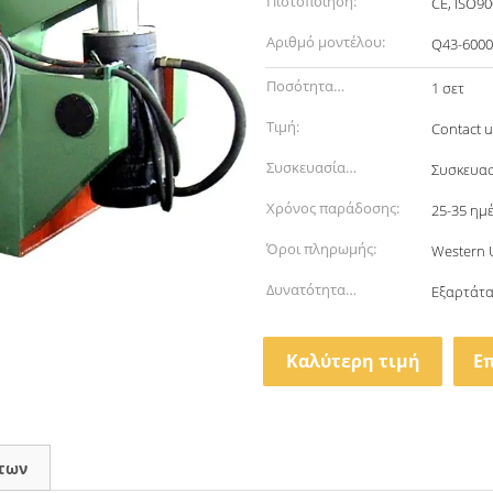
Πιστοποίηση:
CE, ISO9
Αριθμό μοντέλου:
Q43-6000
Ποσότητα
1 σετ
παραγγελίας min:
Τιμή:
Contact u
Συσκευασία
Συσκευα
λεπτομέρειες:
Χρόνος παράδοσης:
25-35 ημ
Όροι πληρωμής:
Western 
Δυνατότητα
Εξαρτάτα
προσφοράς:
Καλύτερη τιμή
Ε
των