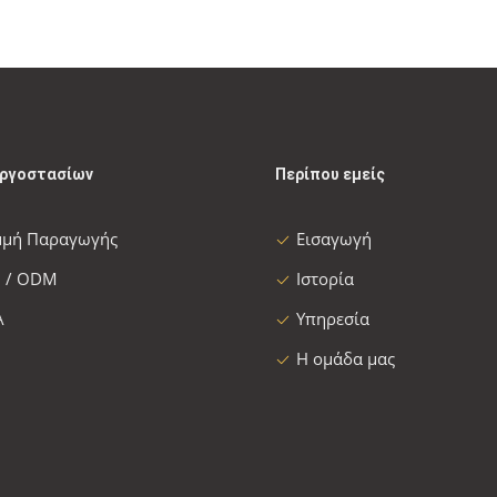
εργοστασίων
Περίπου εμείς
μμή Παραγωγής
Εισαγωγή
 / ODM
Ιστορία
Α
Υπηρεσία
Η ομάδα μας