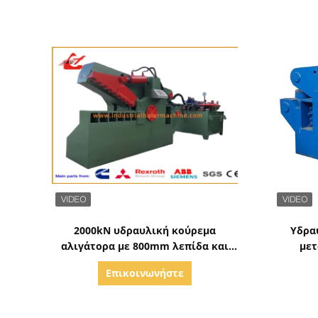
Δείξε λεπτομέρειες
2000kN υδραυλική κούρεμα
Υδρα
αλιγάτορα με 800mm λεπίδα και
μετ
380mm άνοιγμα για το κόψιμο
Επικοινωνήστε
απόβλητα μετάλλου