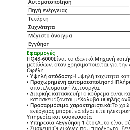
Αυτοματοποίηση
Πηγή ενέργειας
Τετάρτη
Συχνότητα
Μέγιστο άνοιγμα
Εγγύηση
Εφαρμογές
Η
Q43-6000
Είναι το ιδανικό.
Μηχανή κοπή
μετάλλων
, όταν χρησιμοποιείται για την
Οφέλη
Υψηλή απόδοση:
Η υψηλή ταχύτητα κοπ
Προχωρημένη αυτοματοποίηση:
Η
Πλήρ
αποτελεσματική λειτουργία.
Διαρκής κατασκευή:
Το κούρεμα είναι κ
κατασκευάζονται με
Χάλυβα υψηλής ανθ
Προσαρμόσιμα χαρακτηριστικά:
Το χρώ
ενέργειας μπορεί να είναι είτε ηλεκτρι
Υπηρεσία και συσκευασία
Υπηρεσία:
Α
Εγγύηση 1 έτος
Αυτό είναι 
Συσκευή:
Οι εικόνες που παρέχονται δε