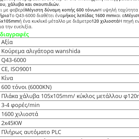
ου, χάλυβα και σκουπιδιών
.
ι με φοβερό
Μέγιστη δύναμη κοπής 600 τόνων
Η υψηλή ταχύτητα 
ήριο
Το Q43-6000 διαθέτει ένα
μήκος λεπίδας 1600 mm
και α
Μέγισ
05x105mm
ή ένα κυκλικό μέταλλο με διάμετρο
120 χιλιοστά
Η πηγή εν
ια την ευελιξία.
οδιαγραφές
Αξία
Κούρεμα αλιγάτορα wanshida
Q43-6000
CE, ISO9001
Κίνα
600 τόνοι (6000KN)
Πλάκα χάλυβα 105x105mm/ κύκλος μετάλλου φ12
3-4 φορές/min
1600 χιλιοστά
2x45KW
Πλήρως αυτόματο PLC