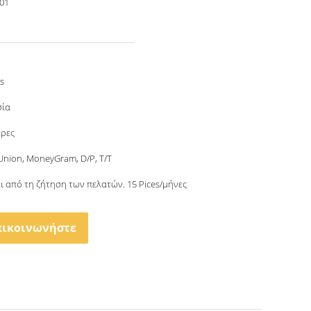
001
s
σία
έρες
Union, MoneyGram, D/P, T/T
ι από τη ζήτηση των πελατών. 15 Pices/μήνες
πικοινωνήστε