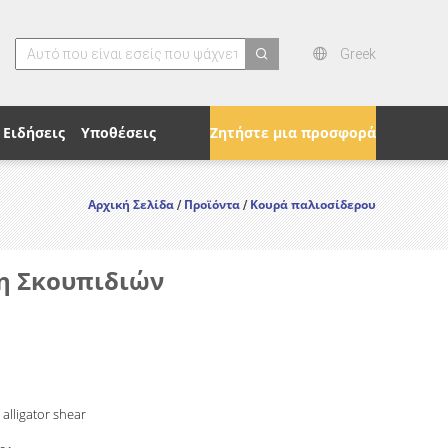
Greek
search
Ειδήσεις
Υποθέσεις
Ζητήστε μια προσφορά
Αρχική Σελίδα
Προϊόντα
Κουρά παλιοσίδερου
/
/
ση Σκουπιδιών
alligator shear