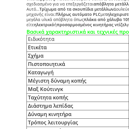
σχεδιασμένο για να επεξεργάζεται
απόβλητα μετάλλ
Αυτό...
Τρίχωμα από τα σκουπίδια μετάλλων
Δουλεύε
μηχανής είναι:
Πλήρως αυτόματο PLC
με
τηλεχειριστ
μεγάλα υλικά απόβλητα όπως
πλάκα από χάλυβα 1
είτε
ηλεκτρικό
ή
προσαρμοσμένος κινητήρας ντίζελ
γ
Βασικά χαρακτηριστικά και τεχνικές πρ
Ειδικότητα
Ετικέτα
Σχήμα
Πιστοποιητικά
Καταγωγή
Μέγιστη δύναμη κοπής
Μαξ Κούτινγκ
Ταχύτητα κοπής
Διάστημα λεπίδας
Δύναμη κινητήρα
Τρόπος λειτουργίας