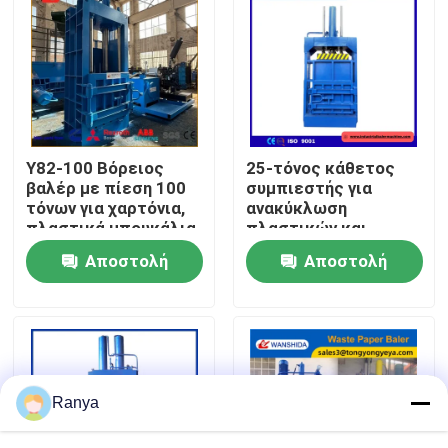
περιοδεία στο εργοστάσιο
Έλεγχος ποιότητας
Y82-100 Βόρειος
25-τόνος κάθετος
Επικοινωνήστε μαζί μας
βαλέρ με πίεση 100
συμπιεστής για
τόνων για χαρτόνια,
ανακύκλωση
πλαστικά μπουκάλια
πλαστικών και
Ειδήσεις
και απορρίμματα
ελαφρών χαλύβδινων
Αποστολή
Αποστολή
χαρτιού
βαρελιών
ερώτησης
ερώτησης
Υποθέσεις
Ζητήστε μια προσφορά
Ranya
Βιομηχανική μηχανή πρεσών