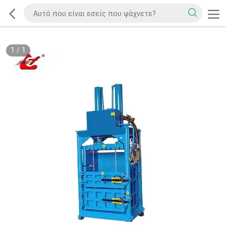
1
/
1