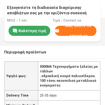
Εξευγενίστε τη διαδικασία διαχείρισης
αποβλήτων σας με την οριζόντια συσκευή
βαλεντών
MOQ：1 set
Τιμή：Contact us
Μας ελάτε σε
Καλύτερη τιμή
επαφή με
Περιγραφή προϊόντων
5000kN Τεχνουργήματα ξυλείας με
τάλλων
Υψηλό φως:
,
υδραυλική κουρά παλιοσίδερου
,
100 τόνοι σκουπιδιού μεταλλικού
κούρεματος
Delivery Time
25-35 days