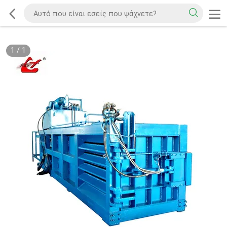
1
/
1