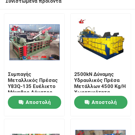
Συνιστώμενα προϊόντα
Συμπαγής
2500kN Δύναμης
Μεταλλικός Πρέσας
Υδραυλικός Πρέσα
Y83Q-135 Ευέλικτο
Μετάλλων 4500 Kg/H
Μέγεθος Δέματος
Χωρητικότητα
Σπίτι
Εξοικονόμηση Χώρου
Υψηλής Πυκνότητας
Αποστολή
Αποστολή
Σχεδιασμός Χαμηλή
Παραγωγή
Κατανάλωση
Προϊόντα
ερώτησης
ερώτησης
Ενέργειας
Σχετικά με εμάς