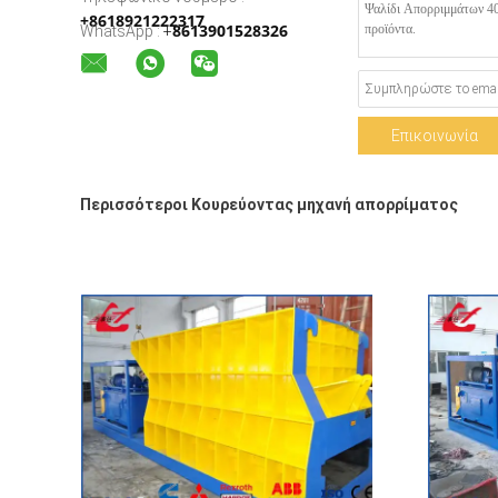
+8618921222317
8613901528326
WhatsApp :
+
Επικοινωνία
Περισσότεροι Κουρεύοντας μηχανή απορρίματος