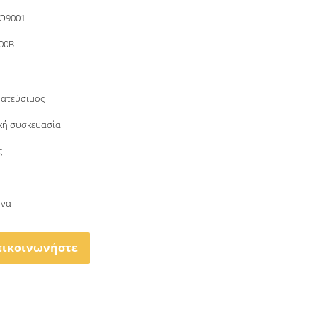
SO9001
00B
ατεύσιμος
κή συσκευασία
ς
ήνα
πικοινωνήστε