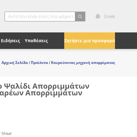
Greek
search
Ειδήσεις
Υποθέσεις
Ζητήστε μια προσφορά
Αρχική Σελίδα
Προϊόντα
Κουρεύοντας μηχανή απορρίματος
/
/
ιο Ψαλίδι Απορριμμάτων
Βαρέων Απορριμμάτων
r Shear