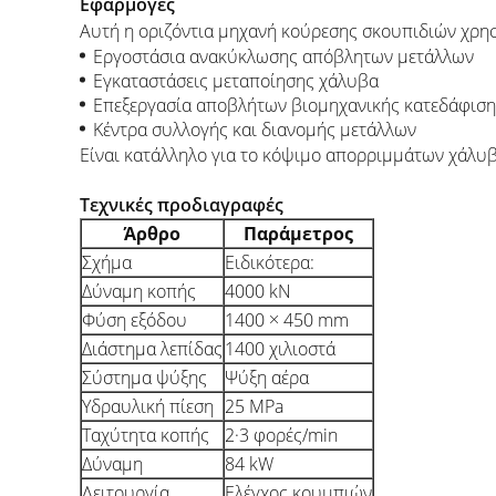
Εφαρμογές
Αυτή η οριζόντια μηχανή κούρεσης σκουπιδιών χρησ
Εργοστάσια ανακύκλωσης απόβλητων μετάλλων
Εγκαταστάσεις μεταποίησης χάλυβα
Επεξεργασία αποβλήτων βιομηχανικής κατεδάφιση
Κέντρα συλλογής και διανομής μετάλλων
Είναι κατάλληλο για το κόψιμο απορριμμάτων χάλυβ
Τεχνικές προδιαγραφές
Άρθρο
Παράμετρος
Σχήμα
Ειδικότερα:
Δύναμη κοπής
4000 kN
Φύση εξόδου
1400 × 450 mm
Διάστημα λεπίδας
1400 χιλιοστά
Σύστημα ψύξης
Ψύξη αέρα
Υδραυλική πίεση
25 MPa
Ταχύτητα κοπής
2·3 φορές/min
Δύναμη
84 kW
Λειτουργία
Ελέγχος κουμπιών