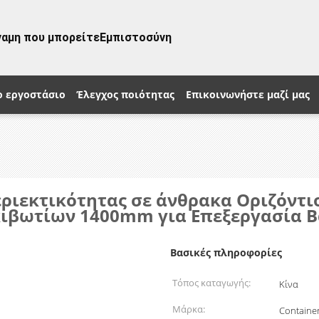
ναμη που μπορείτε
Εμπιστοσύνη
ο εργοστάσιο
Έλεγχος ποιότητας
Επικοινωνήστε μαζί μας
ριεκτικότητας σε άνθρακα Οριζόντ
κιβωτίων 1400mm για Επεξεργασία 
Βασικές πληροφορίες
Τόπος καταγωγής:
Κίνα
Μάρκα:
Containe