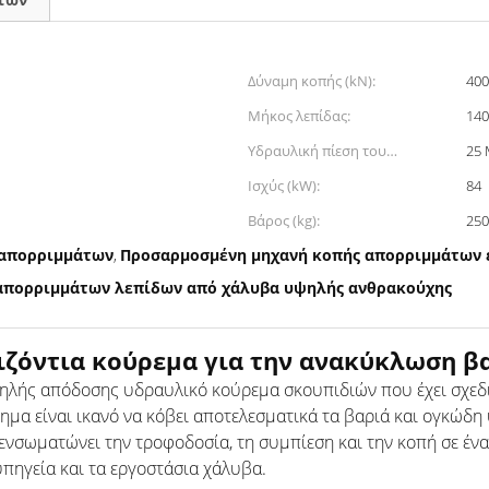
Δύναμη κοπής (kN):
400
Μήκος λεπίδας:
140
Υδραυλική πίεση του
25
συστήματος:
Ισχύς (kW):
84
Βάρος (kg):
250
 απορριμμάτων
Προσαρμοσμένη μηχανή κοπής απορριμμάτων 
,
 απορριμμάτων λεπίδων από χάλυβα υψηλής ανθρακούχης
ζόντια κούρεμα για την ανακύκλωση 
ψηλής απόδοσης υδραυλικό κούρεμα σκουπιδιών που έχει σχεδι
ημα είναι ικανό να κόβει αποτελεσματικά τα βαριά και ογκώδη
σωματώνει την τροφοδοσία, τη συμπίεση και την κοπή σε ένα 
υπηγεία και τα εργοστάσια χάλυβα.