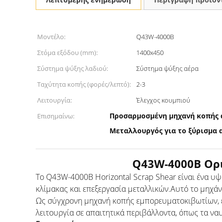
Μοντέλο:
Q43W-4000B
Στόμα εξόδου (mm):
1400x450
Σύστημα ψύξης λαδιού:
Σύστημα ψύξης αέρα
Ταχύτητα κοπής (φορές/λεπτό):
2-3
Λειτουργία:
Έλεγχος κουμπιού
Προσαρμοσμένη μηχανή κοπής
Επισημαίνω:
Μεταλλουργός για το ξύρισμα
Q43W-4000B Ορι
Το Q43W-4000B Horizontal Scrap Shear είναι ένα υ
κλίμακας και επεξεργασία μεταλλικών.Αυτό το μηχάν
Ως σύγχρονη μηχανή κοπής εμπορευματοκιβωτίων, εν
λειτουργία σε απαιτητικά περιβάλλοντα, όπως τα να