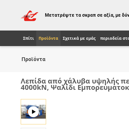
Μετατρέψτε τα σκραπ σε αξία, με δύ
Σπίτι
Προϊόντα
Σχετικά με εμάς
περιοδεία στ
Προϊόντα
Λεπίδα από χάλυβα υψηλής πε
4000kN, Ψαλίδι Εμπορευματο